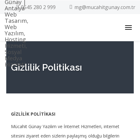
0545 280 2 999
mg@mucahitgunay.com.tr
Toggl
navig
Gizlilik Politikası
GİZLİLİK POLİTİKASI
Mücahit Günay Yazılım ve İnternet Hizmetleri, internet
sitesini ziyaret eden sizlerin paylaşmış olduğu bilgilerin